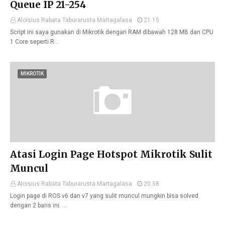
Queue IP 21-254
Aloisius Rabata Taburarusta Martagalasa
21.15
Script ini saya gunakan di Mikrotik dengan RAM dibawah 128 MB dan CPU
1 Core seperti R…
MIKROTIK
Atasi Login Page Hotspot Mikrotik Sulit
Muncul
Aloisius Rabata Taburarusta Martagalasa
20.58
Login page di ROS v6 dan v7 yang sulit muncul mungkin bisa solved
dengan 2 baris ini. …