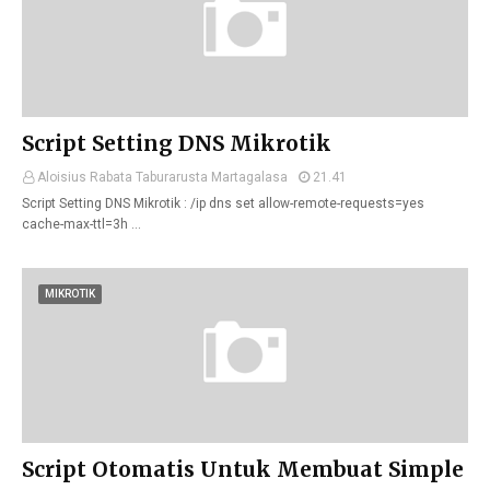
Script Setting DNS Mikrotik
Aloisius Rabata Taburarusta Martagalasa
21.41
Script Setting DNS Mikrotik : /ip dns set allow-remote-requests=yes
cache-max-ttl=3h …
MIKROTIK
Script Otomatis Untuk Membuat Simple