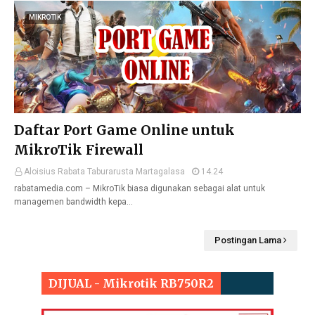
MIKROTIK
Daftar Port Game Online untuk
MikroTik Firewall
Aloisius Rabata Taburarusta Martagalasa
14.24
rabatamedia.com – MikroTik biasa digunakan sebagai alat untuk
managemen bandwidth kepa…
Postingan Lama
DIJUAL - Mikrotik RB750R2